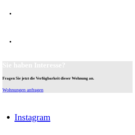
mit Wärmeschutz-Isolierverglasung
Innenwände aus Lehmputz
modern bauen mit einem der ältesten Baustoffe der
Geschichte
überdachter PKW-Stellplatz
mit abgeschlossenem Geräteraum
Sie haben Interesse?
Fragen Sie jetzt die Verfügbarkeit dieser Wohnung an.
Wohnungen anfragen
Instagram