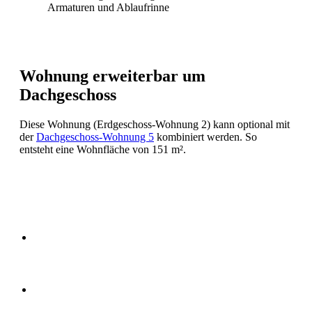
Armaturen und Ablaufrinne
Wohnung erweiterbar um
Dachgeschoss
Diese Wohnung (Erdgeschoss-Wohnung 2) kann optional mit
der
Dachgeschoss-Wohnung 5
kombiniert werden. So
entsteht eine Wohnfläche von 151 m².
Exclusive Highlights:
Bodenbelag Echtholz-Dielen
in Wohn- und Schlafräumen
Großzügige Fenster